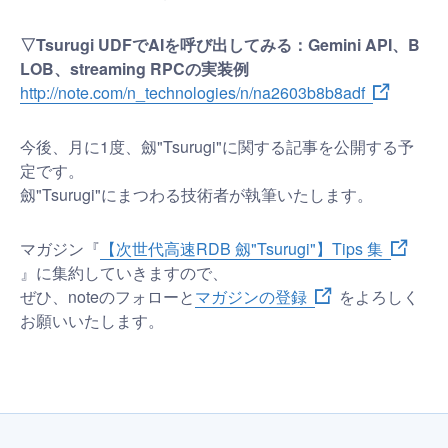
▽Tsurugi UDFでAIを呼び出してみる：Gemini API、B
LOB、streaming RPCの実装例
http://note.com/n_technologies/n/na2603b8b8adf
今後、月に1度、劔"Tsurugi"に関する記事を公開する予
定です。
劔"Tsurugi"にまつわる技術者が執筆いたします。
マガジン『
【次世代高速RDB 劔"Tsurugi"】Tips 集
』に集約していきますので、
ぜひ、noteのフォローと
マガジンの登録
をよろしく
お願いいたします。