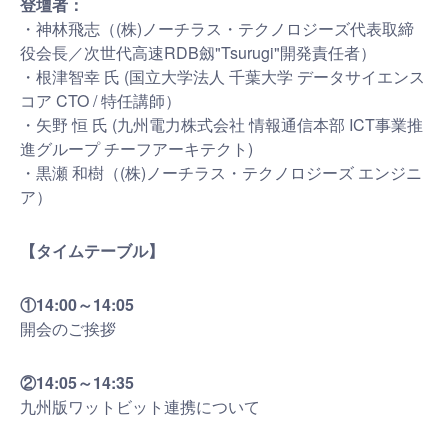
登壇者：
・神林飛志（(株)ノーチラス・テクノロジーズ代表取締
役会長／次世代高速RDB劔"Tsurugi"開発責任者）
・根津智幸 氏 (国立大学法人 千葉大学 データサイエンス
コア CTO / 特任講師）
・矢野 恒 氏 (九州電力株式会社 情報通信本部 ICT事業推
進グループ チーフアーキテクト)
・黒瀬 和樹（(株)ノーチラス・テクノロジーズ エンジニ
ア）
【タイムテーブル】
①14:00～14:05
開会のご挨拶
②14:05～14:35
九州版ワットビット連携について