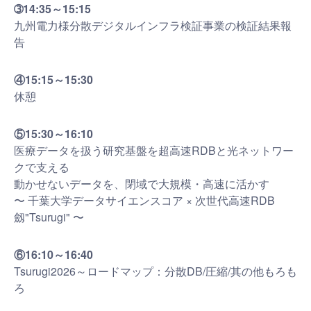
➂14:35～15:15
九州電力様分散デジタルインフラ検証事業の検証結果報
告
④15:15～15:30
休憩
⑤15:30～16:10
医療データを扱う研究基盤を超高速RDBと光ネットワー
クで支える
動かせないデータを、閉域で大規模・高速に活かす
〜 千葉大学データサイエンスコア × 次世代高速RDB
劔"Tsurugi" 〜
⑥16:10～16:40
Tsurugi2026～ロードマップ：分散DB/圧縮/其の他もろも
ろ